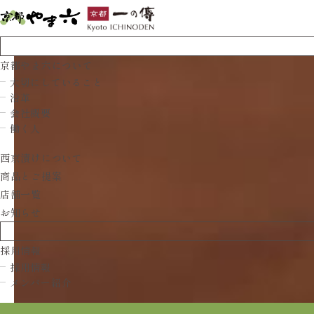
京都やま六について
大切にしていること
沿革
会社概要
働く人
西京漬けについて
商品とご提案
店舗一覧
お知らせ
採用情報
採用情報
メンバー紹介