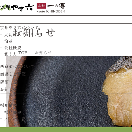
お知らせ
京都やま六について
大切にしていること
沿革
会社概要
TOP
お知らせ
働く人
西京漬けについて
商品とご提案
店舗一覧
お知らせ
採用情報
採用情報
メンバー紹介